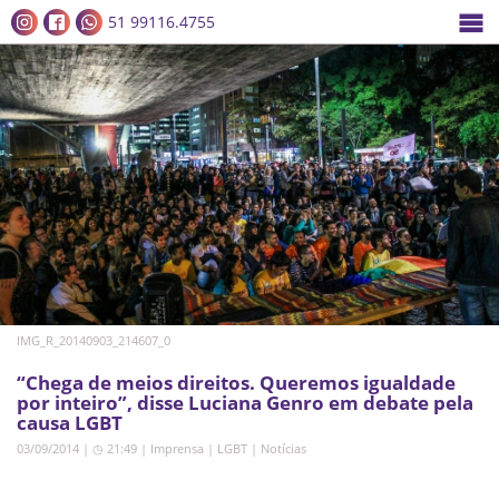
51 99116.4755
IMG_R_20140903_214607_0
“Chega de meios direitos. Queremos igualdade
por inteiro”, disse Luciana Genro em debate pela
causa LGBT
03/09/2014 | ◷ 21:49
|
Imprensa
|
LGBT
|
Notícias