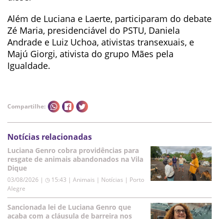
Além de Luciana e Laerte, participaram do debate
Zé Maria, presidenciável do PSTU, Daniela
Andrade e Luiz Uchoa, ativistas transexuais, e
Majú Giorgi, ativista do grupo Mães pela
Igualdade.
Compartilhe:
Notícias relacionadas
Luciana Genro cobra providências para
resgate de animais abandonados na Vila
Dique
03/08/2026 | ◷ 15:43
|
Animais | Notícias | Porto
Alegre
Sancionada lei de Luciana Genro que
acaba com a cláusula de barreira nos