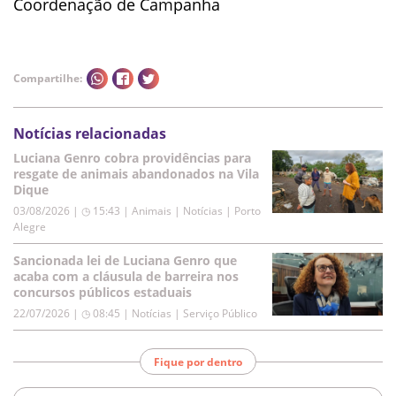
Coordenação de Campanha
Compartilhe:
Notícias relacionadas
Luciana Genro cobra providências para
resgate de animais abandonados na Vila
Dique
03/08/2026 | ◷ 15:43
|
Animais | Notícias | Porto
Alegre
Sancionada lei de Luciana Genro que
acaba com a cláusula de barreira nos
concursos públicos estaduais
22/07/2026 | ◷ 08:45
|
Notícias | Serviço Público
Fique por dentro