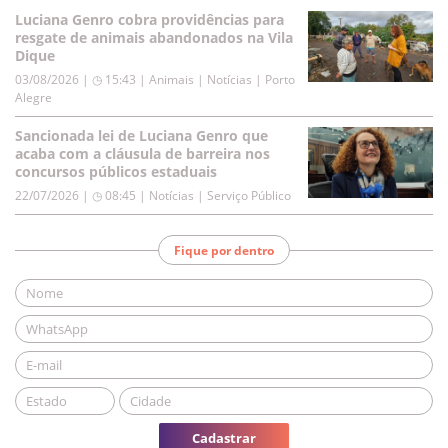
Luciana Genro cobra providências para
resgate de animais abandonados na Vila
Dique
03/08/2026 | ◷ 15:43
|
Animais | Notícias | Porto
Alegre
Sancionada lei de Luciana Genro que
acaba com a cláusula de barreira nos
concursos públicos estaduais
22/07/2026 | ◷ 08:45
|
Notícias | Serviço Público
Fique por dentro
Cadastrar