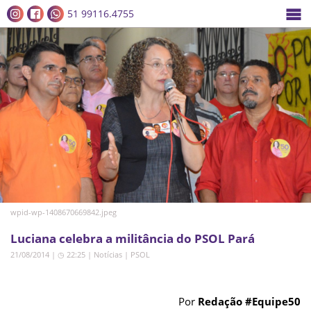
51 99116.4755
wpid-wp-1408670669842.jpeg
Luciana celebra a militância do PSOL Pará
21/08/2014 | ◷ 22:25
|
Notícias
|
PSOL
Por
Redação #Equipe50