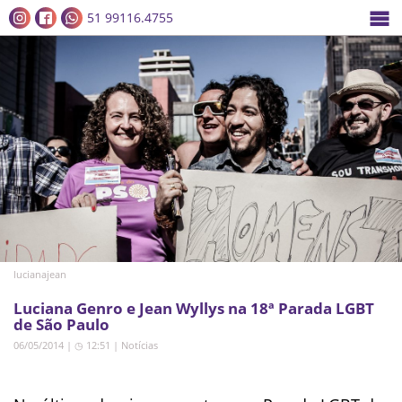
51 99116.4755
lucianajean
Luciana Genro e Jean Wyllys na 18ª Parada LGBT
de São Paulo
06/05/2014 | ◷ 12:51
|
Notícias