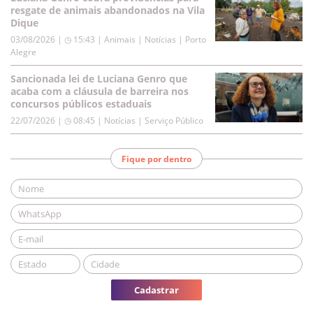
resgate de animais abandonados na Vila
Dique
03/08/2026 | ◷ 15:43
|
Animais | Notícias | Porto
Alegre
Sancionada lei de Luciana Genro que
acaba com a cláusula de barreira nos
concursos públicos estaduais
22/07/2026 | ◷ 08:45
|
Notícias | Serviço Público
Fique por dentro
Cadastrar