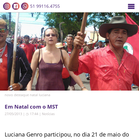
51 99116.4755
novo destaque natal luciana
Em Natal com o MST
27/05/2013 | ◷ 17:44
|
Notícias
Luciana Genro participou, no dia 21 de maio do