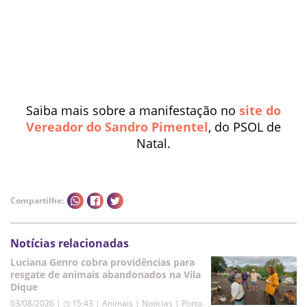
Saiba mais sobre a manifestação no
site do
Vereador do Sandro Pimentel
, do PSOL de
Natal.
Compartilhe:
Notícias relacionadas
Luciana Genro cobra providências para
resgate de animais abandonados na Vila
Dique
03/08/2026 | ◷ 15:43
|
Animais | Notícias | Porto