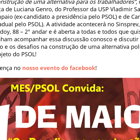
onstrução de uma alternativa para os trabalhadores”,
 de Luciana Genro, do Professor da USP Vladimir Saf
paio (ex-candidato a presidência pelo PSOL) e de Car
dual pelo PSOL). A atividade acontecerá no Sinsprev,
doy, 88 – 2° andar e é aberta a todas e todos que qu
enham acompanhar essa discussão conosco e discutir 
co e os desafios na construção de uma alternativa pol
ojeto do PSOL!
sença no
nosso evento do facebook
!