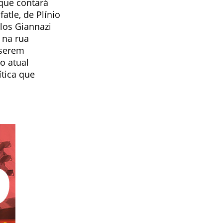
que contará
atle, de Plínio
los Giannazi
 na rua
iserem
o atual
ítica que