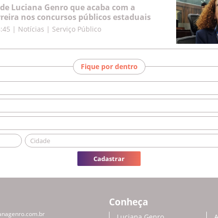
 de Luciana Genro que acaba com a
rreira nos concursos públicos estaduais
8:45
|
Notícias | Serviço Público
Fique por dentro
Cadastrar
Conheça
anagenro.com.br
Luciana Genro
A