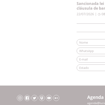
Sancionada lei
cláusula de ba
22/07/2026 | ◷ 0
Agenda
agenda@luci