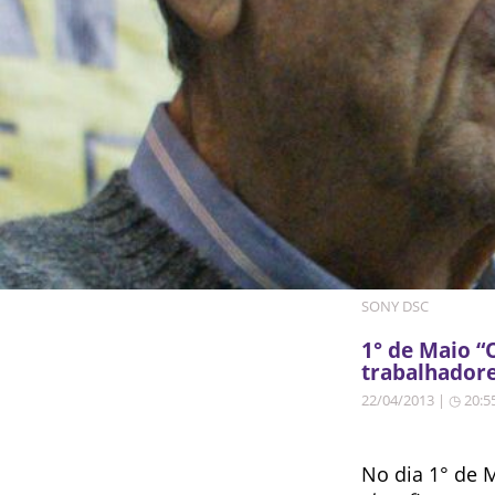
SONY DSC
1° de Maio “
trabalhadore
22/04/2013 | ◷ 20:5
No dia 1° de 