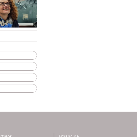
rtigos
Emancipa