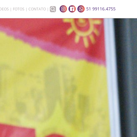
51 99116.4755
ÍDEOS
FOTOS
CONTATO