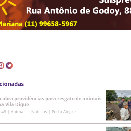
acionadas
cobra providências para resgate de animais
a Vila Dique
5:43
|
Animais | Notícias | Porto Alegre