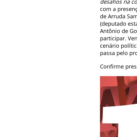
desafios na c
com a presença
de Arruda Sam
(deputado esta
Antônio de Go
participar. V
cenário políti
passa pelo pr
Confirme pre