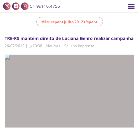
51 99116.4755
Mês: <span>julho 2012</span>
TRE-RS mantém direito de Luciana Genro realizar campanha
26/07/2012 | ◷ 10:38
|
Notícias | Saiu na Imprensa