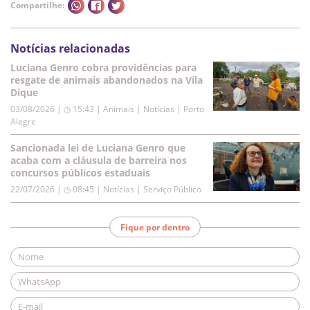
Compartilhe:
Notícias relacionadas
Luciana Genro cobra providências para
resgate de animais abandonados na Vila
Dique
03/08/2026 | ◷ 15:43
|
Animais | Notícias | Porto
Alegre
Sancionada lei de Luciana Genro que
acaba com a cláusula de barreira nos
concursos públicos estaduais
22/07/2026 | ◷ 08:45
|
Notícias | Serviço Público
Fique por dentro