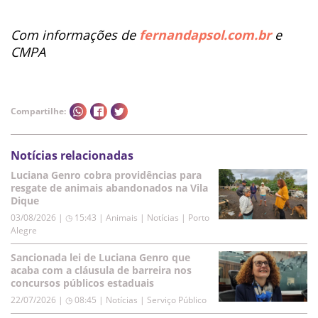
Com informações de
fernandapsol.com.br
e
CMPA
Compartilhe:
Notícias relacionadas
Luciana Genro cobra providências para
resgate de animais abandonados na Vila
Dique
03/08/2026 | ◷ 15:43
|
Animais | Notícias | Porto
Alegre
Sancionada lei de Luciana Genro que
acaba com a cláusula de barreira nos
concursos públicos estaduais
22/07/2026 | ◷ 08:45
|
Notícias | Serviço Público