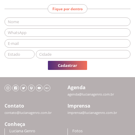
Fique por dentro
Cadastrar
Agenda
agenda@lucianagenro.com.br
Contato
Imprensa
contato@lucianagenro.com.br
imprensa@lucianagenro.com.br
Conheça
Luciana Genro
Fotos