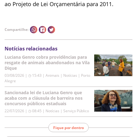
ao Projeto de Lei Orçamentária para 2011.
Compartilhe:
Notícias relacionadas
Luciana Genro cobra providências para
resgate de animais abandonados na Vila
Dique
03/08/2026 | ◷ 15:43
|
Animais | Notícias | Porto
Alegre
Sancionada lei de Luciana Genro que
acaba com a cláusula de barreira nos
concursos públicos estaduais
22/07/2026 | ◷ 08:45
|
Notícias | Serviço Público
Fique por dentro