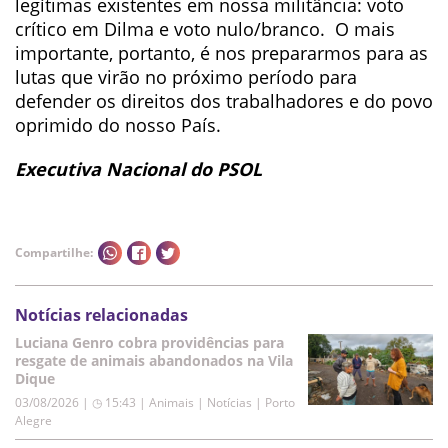
legítimas existentes em nossa militância: voto
crítico em Dilma e voto nulo/branco. O mais
importante, portanto, é nos prepararmos para as
lutas que virão no próximo período para
defender os direitos dos trabalhadores e do povo
oprimido do nosso País.
Executiva Nacional do PSOL
Compartilhe:
Notícias relacionadas
Luciana Genro cobra providências para
resgate de animais abandonados na Vila
Dique
03/08/2026 | ◷ 15:43
|
Animais | Notícias | Porto
Alegre