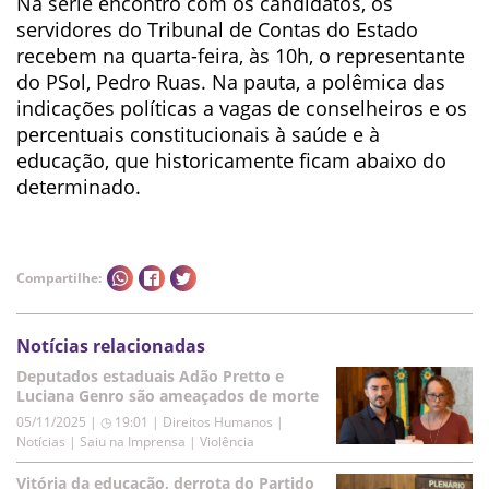
Na série encontro com os candidatos, os
servidores do Tribunal de Contas do Estado
recebem na quarta-feira, às 10h, o representante
do PSol, Pedro Ruas. Na pauta, a polêmica das
indicações políticas a vagas de conselheiros e os
percentuais constitucionais à saúde e à
educação, que historicamente ficam abaixo do
determinado.
Compartilhe:
Notícias relacionadas
Deputados estaduais Adão Pretto e
Luciana Genro são ameaçados de morte
05/11/2025 | ◷ 19:01
|
Direitos Humanos |
Notícias | Saiu na Imprensa | Violência
Vitória da educação, derrota do Partido