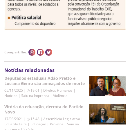
Compartilhe:
Notícias relacionadas
Deputados estaduais Adão Pretto e
Luciana Genro são ameaçados de morte
05/11/2025 | ◷ 19:01
|
Direitos Humanos |
Notícias | Saiu na Imprensa | Violência
Vitória da educação, derrota do Partido
Novo
17/03/2021 | ◷ 15:48
|
Assembleia Legislativa |
Eduardo Leite | Educação | Projetos | Saiu na
Imprensa | Saúde