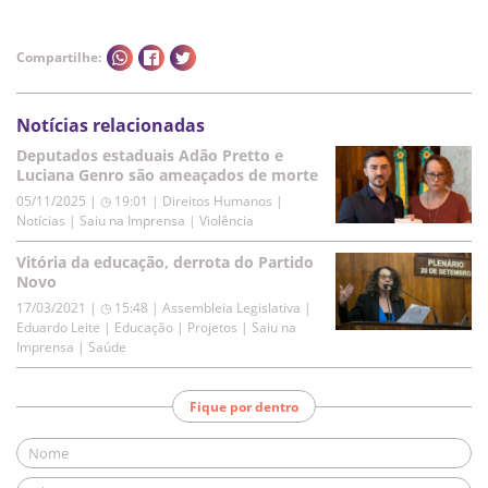
Compartilhe:
Notícias relacionadas
Deputados estaduais Adão Pretto e
Luciana Genro são ameaçados de morte
05/11/2025 | ◷ 19:01
|
Direitos Humanos |
Notícias | Saiu na Imprensa | Violência
Vitória da educação, derrota do Partido
Novo
17/03/2021 | ◷ 15:48
|
Assembleia Legislativa |
Eduardo Leite | Educação | Projetos | Saiu na
Imprensa | Saúde
Fique por dentro