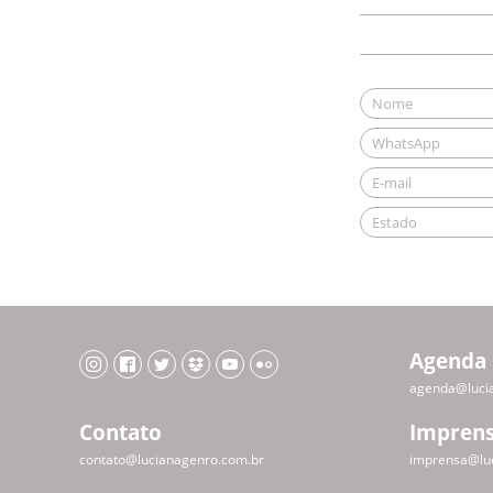
Agenda
agenda@luci
Contato
Impren
contato@lucianagenro.com.br
imprensa@lu