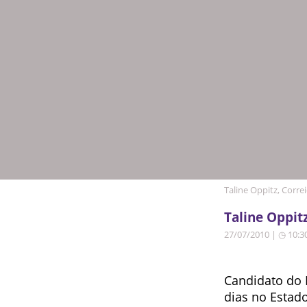
Taline Oppitz, Corre
Taline Oppit
27/07/2010 | ◷ 10:3
Candidato do 
dias no Estad