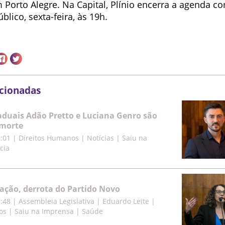
 Porto Alegre. Na Capital, Plínio encerra a agenda 
lico, sexta-feira, às 19h.
acionadas
duais Adão Pretto e Luciana Genro são
morte
9:01
|
Direitos Humanos | Notícias | Saiu na
cia
cação, derrota do Partido Novo
5:48
|
Assembleia Legislativa | Eduardo Leite |
os | Saiu na Imprensa | Saúde