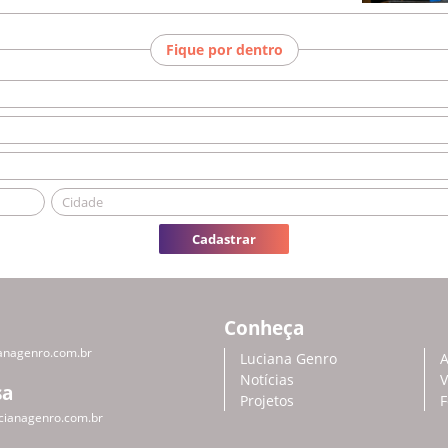
Fique por dentro
Cadastrar
Conheça
anagenro.com.br
Luciana Genro
A
Notícias
V
sa
Projetos
F
cianagenro.com.br