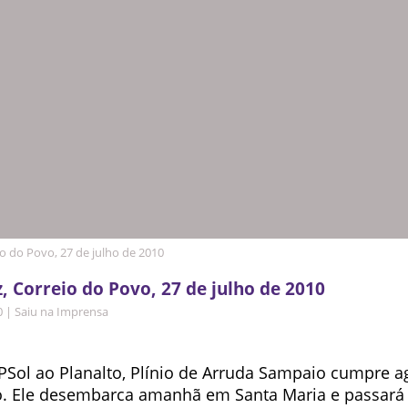
io do Povo, 27 de julho de 2010
z, Correio do Povo, 27 de julho de 2010
0
|
Saiu na Imprensa
PSol ao Planalto, Plínio de Arruda Sampaio cumpre a
o. Ele desembarca amanhã em Santa Maria e passará 