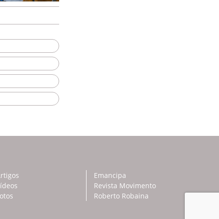
rtigos
Emancipa
ídeos
Revista Movimento
otos
Roberto Robaina