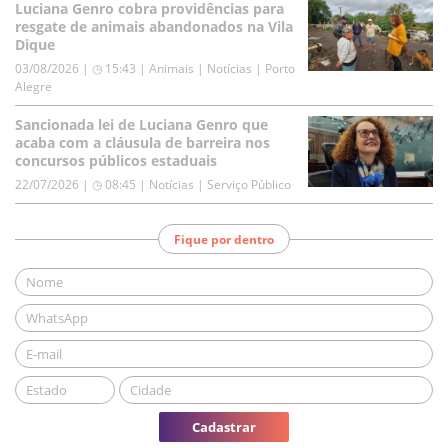
Luciana Genro cobra providências para
resgate de animais abandonados na Vila
Dique
03/08/2026 | ◷ 15:43
|
Animais | Notícias | Porto
Alegre
Sancionada lei de Luciana Genro que
acaba com a cláusula de barreira nos
concursos públicos estaduais
22/07/2026 | ◷ 08:45
|
Notícias | Serviço Público
Fique por dentro
Cadastrar