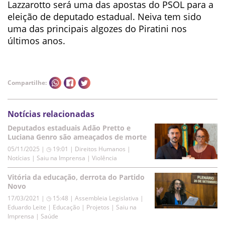
Lazzarotto será uma das apostas do PSOL para a
eleição de deputado estadual. Neiva tem sido
uma das principais algozes do Piratini nos
últimos anos.
Compartilhe:
Notícias relacionadas
Deputados estaduais Adão Pretto e
Luciana Genro são ameaçados de morte
05/11/2025 | ◷ 19:01
|
Direitos Humanos |
Notícias | Saiu na Imprensa | Violência
Vitória da educação, derrota do Partido
Novo
17/03/2021 | ◷ 15:48
|
Assembleia Legislativa |
Eduardo Leite | Educação | Projetos | Saiu na
Imprensa | Saúde