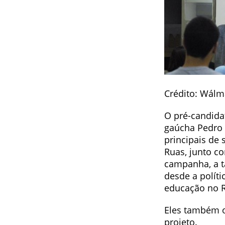
Crédito: Wálm
O pré-candidat
gaúcha Pedro 
principais de
Ruas, junto c
campanha, a t
desde a políti
educação no R
Eles também o
projeto.