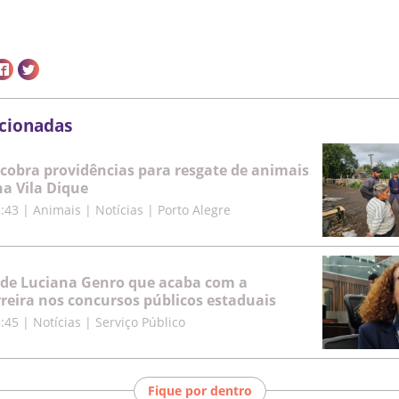
acionadas
cobra providências para resgate de animais
a Vila Dique
5:43
|
Animais | Notícias | Porto Alegre
 de Luciana Genro que acaba com a
rreira nos concursos públicos estaduais
8:45
|
Notícias | Serviço Público
Fique por dentro