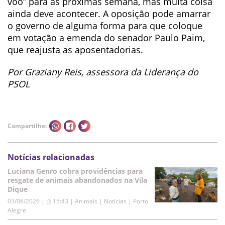
vôo” para as próximas semana, mas muita coisa
ainda deve acontecer. A oposição pode amarrar
o governo de alguma forma para que coloque
em votação a emenda do senador Paulo Paim,
que reajusta as aposentadorias.
Por Graziany Reis, assessora da Liderança do
PSOL
Compartilhe:
Notícias relacionadas
Luciana Genro cobra providências para
resgate de animais abandonados na Vila
Dique
03/08/2026 | ◷ 15:43
|
Animais | Notícias | Porto
Alegre