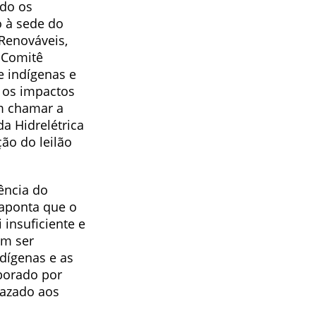
ndo os
 à sede do
 Renováveis,
 Comitê
e indígenas e
r os impactos
m chamar a
a Hidrelétrica
ção do leilão
dência do
 aponta que o
 insuficiente e
am ser
ndígenas e as
aborado por
vazado aos