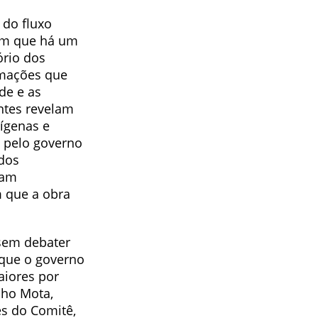
 do fluxo
am que há um
ório dos
rmações que
de e as
ntes revelam
ígenas e
s pelo governo
 dos
ram
 que a obra
 sem debater
que o governo
aiores por
nho Mota,
s do Comitê,