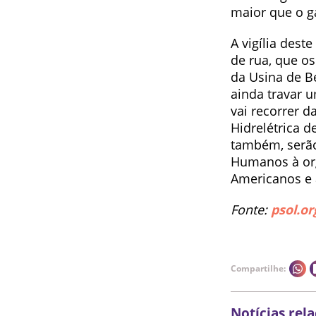
maior que o g
A vigília dest
de rua, que os
da Usina de B
ainda travar 
vai recorrer d
Hidrelétrica 
também, serão
Humanos à org
Americanos e 
Fonte:
psol.or
Compartilhe:
Notícias rel