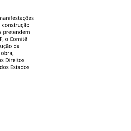
 manifestações
 a construção
es pretendem
F, o Comitê
rução da
 obra,
s Direitos
 dos Estados