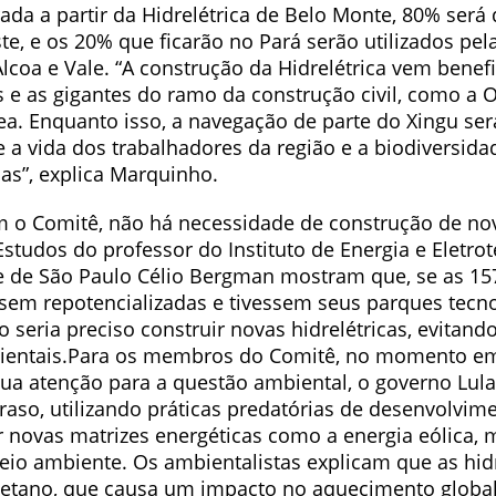
ada a partir da Hidrelétrica de Belo Monte, 80% será
te, e os 20% que ficarão no Pará serão utilizados pel
coa e Vale. “A construção da Hidrelétrica vem benef
s e as gigantes do ramo da construção civil, como a 
a. Enquanto isso, a navegação de parte do Xingu ser
 a vida dos trabalhadores da região e a biodiversidad
as”, explica Marquinho.
 o Comitê, não há necessidade de construção de no
 Estudos do professor do Instituto de Energia e Eletro
e de São Paulo Célio Bergman mostram que, se as 157
ossem repotencializadas e tivessem seus parques tecn
 seria preciso construir novas hidrelétricas, evitand
ientais.Para os membros do Comitê, no momento e
ua atenção para a questão ambiental, o governo Lul
raso, utilizando práticas predatórias de desenvolvim
ar novas matrizes energéticas como a energia eólica,
eio ambiente. Os ambientalistas explicam que as hidr
tano, que causa um impacto no aquecimento global