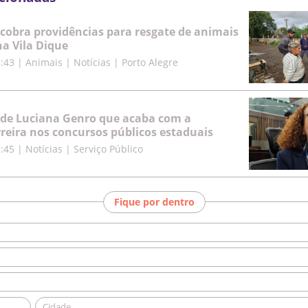
cobra providências para resgate de animais
a Vila Dique
5:43
|
Animais | Notícias | Porto Alegre
 de Luciana Genro que acaba com a
rreira nos concursos públicos estaduais
8:45
|
Notícias | Serviço Público
Fique por dentro