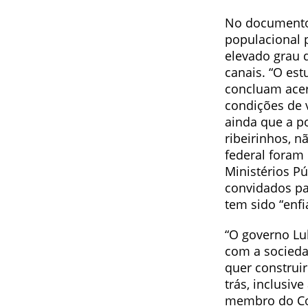
No documento,
populacional 
elevado grau 
canais. “O es
concluam acer
condições de 
ainda que a p
ribeirinhos, n
federal foram 
Ministérios Pú
convidados pa
tem sido “enf
“O governo Lu
com a socieda
quer construi
trás, inclusiv
membro do Com