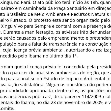
Xingu, no Pará. O ato público terá início às 18h, qua
 sairão em caminhada da Praça Santuário em direção
uto Brasileiro de Meio Ambiente e Recursos Naturais
heiro Furtado. O protesto está sendo organizado pelo
 Xingu Vivo para Sempre e contará com a presença d
. Durante a manifestação, os ativistas irão denuncia
ue serão causados pelo empreendimento e pretende
ulação para a falta de transparência na construção d
 cuja licença prévia ambiental, autorizando a realiza
oncedido pelo Ibama no último dia 1°.
firmam que a licença prévia foi concedida pela presi
ndo o parecer de analistas ambientais do órgão, que
do para a análise do Estudo de Impacto Ambiental foi
valiação satisfatória. “Algumas questões não puder
profundidade apropriada, dentre elas, as questões i
das audiências públicas”, diz o parecer 114/2009, el
ientais do Ibama, no dia 23 de novembro de 2009, e 
omitê.