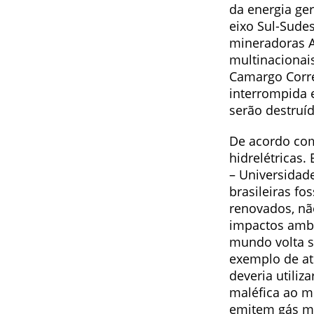
da energia ger
eixo Sul-Sudes
mineradoras Al
multinacionai
Camargo Corre
interrompida e
serão destruíd
De acordo com
hidrelétricas.
– Universidad
brasileiras f
renovados, não
impactos amb
mundo volta s
exemplo de at
deveria utiliz
maléfica ao m
emitem gás me