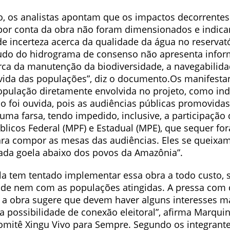
 os analistas apontam que os impactos decorrentes
por conta da obra não foram dimensionados e indic
de incerteza acerca da qualidade da água no reservat
tudo do hidrograma de consenso não apresenta info
ca da manutenção da biodiversidade, a navegabilida
vida das populações”, diz o documento.Os manifesta
opulação diretamente envolvida no projeto, como ind
ão foi ouvida, pois as audiências públicas promovida
uma farsa, tendo impedido, inclusive, a participação
blicos Federal (MPF) e Estadual (MPE), que sequer fo
ra compor as mesas das audiências. Eles se queixam
iada goela abaixo dos povos da Amazônia”.
la tem tentado implementar essa obra a todo custo,
de nem com as populações atingidas. A pressa com 
r a obra sugere que devem haver alguns interesses m
e a possibilidade de conexão eleitoral”, afirma Marqui
itê Xingu Vivo para Sempre. Segundo os integrante