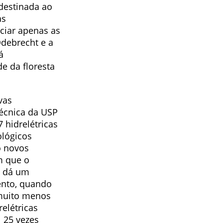
 destinada ao
as
iciar apenas as
Odebrecht e a
á
e da floresta
vas
técnica da USP
 hidrelétricas
ológicos
o novos
m que o
a dá um
ento, quando
 muito menos
elétricas
 25 vezes