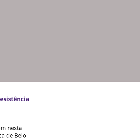
esistência
lém nesta
ica de Belo