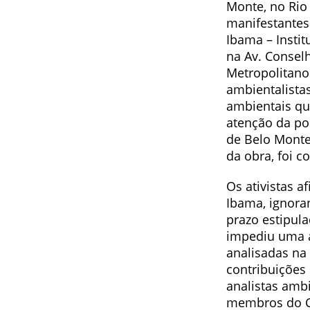
Monte, no Rio 
manifestantes
Ibama – Instit
na Av. Consel
Metropolitano
ambientalistas
ambientais q
atenção da pop
de Belo Monte,
da obra, foi c
Os ativistas a
Ibama, ignora
prazo estipula
impediu uma a
analisadas na 
contribuições 
analistas amb
membros do C