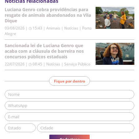
Notícias relacionadas
Luciana Genro cobra providências para
resgate de animais abandonados na Vila
Dique
03/08/2026 | ◷ 15:43
|
Animais | Notícias | Porto
Alegre
Sancionada lei de Luciana Genro que
acaba com a cláusula de barreira nos
concursos públicos estaduais
22/07/2026 | ◷ 08:45
|
Notícias | Serviço Público
Fique por dentro