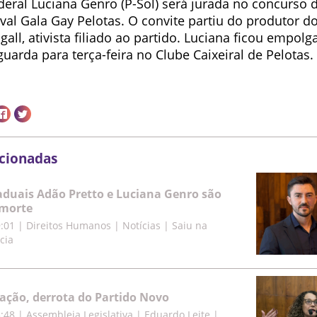
eral Luciana Genro (P-Sol) será jurada no concurso d
val Gala Gay Pelotas. O convite partiu do produtor d
all, ativista filiado ao partido. Luciana ficou empol
guarda para terça-feira no Clube Caixeiral de Pelotas.
acionadas
duais Adão Pretto e Luciana Genro são
morte
9:01
|
Direitos Humanos | Notícias | Saiu na
cia
cação, derrota do Partido Novo
5:48
|
Assembleia Legislativa | Eduardo Leite |