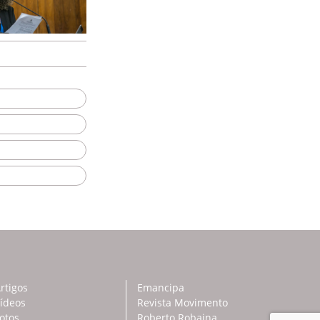
rtigos
Emancipa
ídeos
Revista Movimento
otos
Roberto Robaina