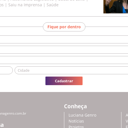
os | Saiu na Imprensa | Saúde
Fique por dentro
Cadastrar
Conheça
anagenro.com.br
Luciana Genro
A
Notícias
V
sa
Projetos
F