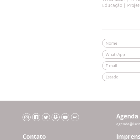
Educação | Projet
Agenda
agenda@luci
Contato
Impren