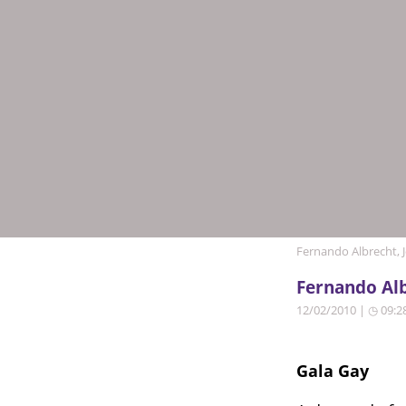
Fernando Albrecht, J
Fernando Alb
12/02/2010 | ◷ 09:2
Gala Gay