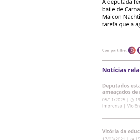
A deputada fed
baile de Carna
Maicon Nachtig
tarefa que a a
Compartilhe:
Notícias rel
Deputados esta
ameaçados de 
05/11/2025 | ◷ 1
Imprensa | Violên
Vitória da edu
17/03/2021 | ◷ 1