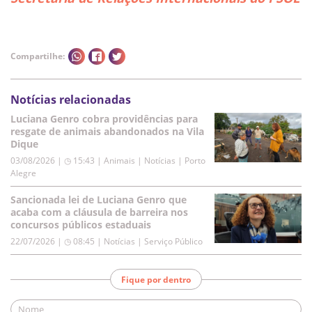
Compartilhe:
Notícias relacionadas
Luciana Genro cobra providências para
resgate de animais abandonados na Vila
Dique
03/08/2026 | ◷ 15:43
|
Animais | Notícias | Porto
Alegre
Sancionada lei de Luciana Genro que
acaba com a cláusula de barreira nos
concursos públicos estaduais
22/07/2026 | ◷ 08:45
|
Notícias | Serviço Público
Fique por dentro