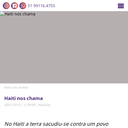
51 99116.4755
Haiti nos chama
Haiti nos chama
20/01/2010 | ◷ 09:08
|
Notícias
No Haiti a terra sacudiu-se contra um povo