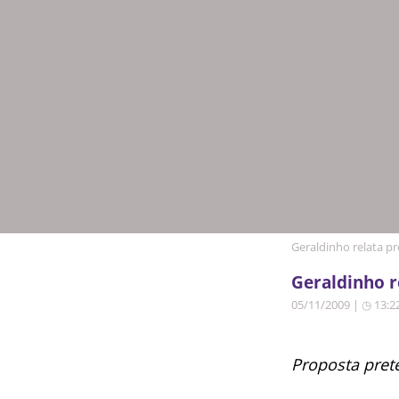
Geraldinho relata p
Geraldinho r
05/11/2009 | ◷ 13:2
Proposta prete