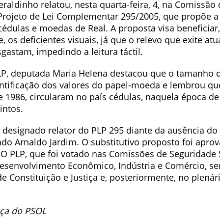
aldinho relatou, nesta quarta-feira, 4, na Comissão 
 Projeto de Lei Complementar 295/2005, que propõe a
édulas e moedas de Real. A proposta visa beneficiar,
, os deficientes visuais, já que o relevo que exite at
gastam, impedindo a leitura táctil.
LP, deputada Maria Helena destacou que o tamanho d
dentificação dos valores do papel-moeda e lembrou qu
 1986, circularam no país cédulas, naquela época de 
intos.
i designado relator do PLP 295 diante da ausência do
ado Arnaldo Jardim. O substitutivo proposto foi apro
O PLP, que foi votado nas Comissões de Seguridade S
Desenvolvimento Econômico, Indústria e Comércio, se
 Constituição e Justiça e, posteriormente, no plená
nça do PSOL