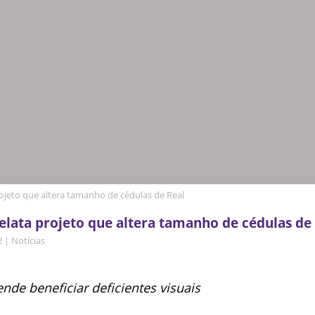
rojeto que altera tamanho de cédulas de Real
elata projeto que altera tamanho de cédulas de
2
|
Notícias
nde beneficiar deficientes visuais