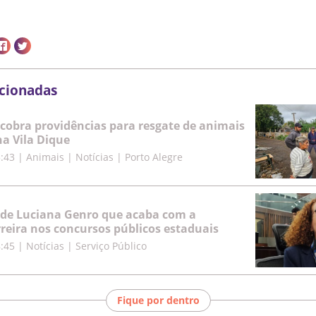
acionadas
cobra providências para resgate de animais
a Vila Dique
5:43
|
Animais | Notícias | Porto Alegre
 de Luciana Genro que acaba com a
rreira nos concursos públicos estaduais
8:45
|
Notícias | Serviço Público
Fique por dentro