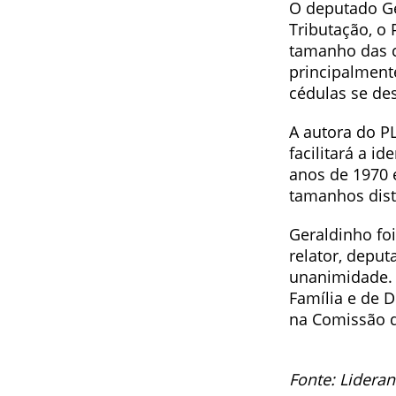
O deputado Ger
Tributação, o
tamanho das c
principalmente
cédulas se des
A autora do P
facilitará a i
anos de 1970 e
tamanhos dist
Geraldinho fo
relator, deput
unanimidade. 
Família e de 
na Comissão de
Fonte: Lidera