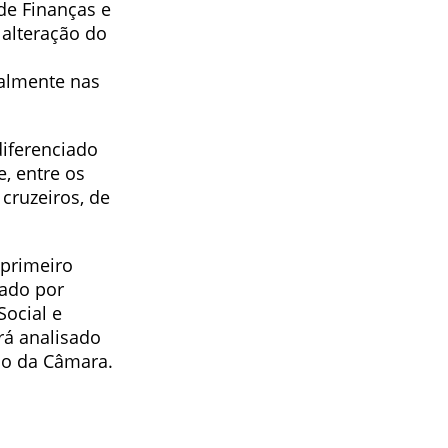
de Finanças e
 alteração do
ualmente nas
iferenciado
e, entre os
cruzeiros, de
 primeiro
vado por
ocial e
rá analisado
rio da Câmara.