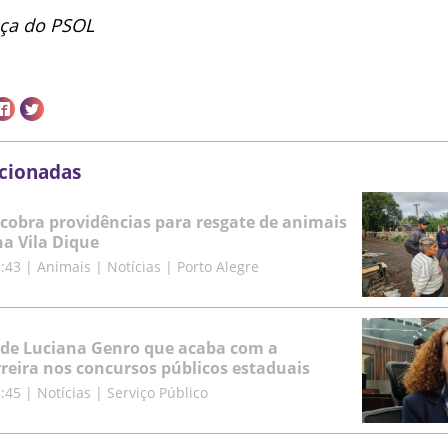
nça do PSOL
acionadas
cobra providências para resgate de animais
a Vila Dique
5:43
|
Animais | Notícias | Porto Alegre
 de Luciana Genro que acaba com a
rreira nos concursos públicos estaduais
8:45
|
Notícias | Serviço Público