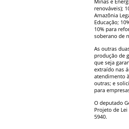
Minas e Energi
renováveis); 
Amazônia Lega
Educação; 10%
10% para refo
soberano de na
As outras dua
produção de g
que seja gara
extraído nas á
atendimento às
outras; e soli
para empresas
O deputado Ge
Projeto de Le
5940.