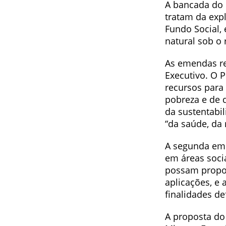
A bancada do 
tratam da expl
Fundo Social,
natural sob o
As emendas re
Executivo. O P
recursos para
pobreza e de d
da sustentabi
“da saúde, da 
A segunda eme
em áreas socia
possam proporc
aplicações, e
finalidades def
A proposta do