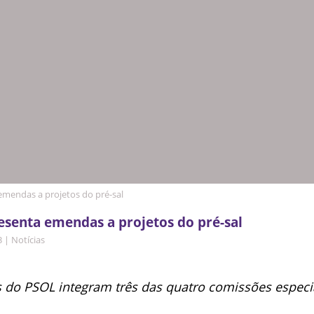
mendas a projetos do pré-sal
senta emendas a projetos do pré-sal
3
|
Notícias
 do PSOL integram três das quatro comissões especi