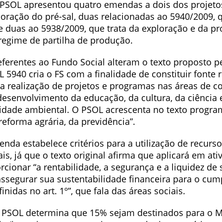
PSOL apresentou quatro emendas a dois dos projetos
oração do pré-sal, duas relacionadas ao 5940/2009, q
 e duas ao 5938/2009, que trata da exploração e da p
 regime de partilha de produção.
ferentes ao Fundo Social alteram o texto proposto p
L 5940 cria o FS com a finalidade de constituir fonte 
 a realização de projetos e programas nas áreas de 
esenvolvimento da educação, da cultura, da ciência 
lidade ambiental. O PSOL acrescenta no texto progra
reforma agrária, da previdência”.
nda estabelece critérios para a utilização de recurs
is, já que o texto original afirma que aplicará em ati
ionar “a rentabilidade, a segurança e a liquidez de 
 assegurar sua sustentabilidade financeira para o cu
inidas no art. 1º”, que fala das áreas sociais.
 PSOL determina que 15% sejam destinados para o Mi