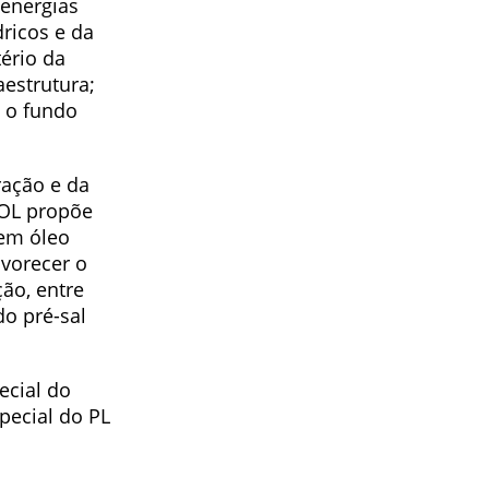
 energias
ricos e da
ério da
estrutura;
a o fundo
ração e da
SOL propõe
 em óleo
avorecer o
ção, entre
do pré-sal
ecial do
pecial do PL