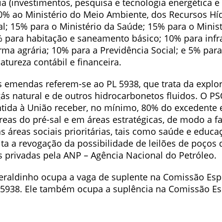
a (investimentos, pesquisa e tecnologia energética e
10% ao Ministério do Meio Ambiente, dos Recursos Híd
l; 15% para o Ministério da Saúde; 15% para o Minist
 para habitação e saneamento básico; 10% para infra
rma agrária; 10% para a Previdência Social; e 5% par
tureza contábil e financeira.
s emendas referem-se ao PL 5938, que trata da explo
ás natural e de outros hidrocarbonetos fluidos. O P
ntida à União receber, no mínimo, 80% do excedente
reas do pré-sal e em áreas estratégicas, de modo a f
 áreas sociais prioritárias, tais como saúde e educa
cita a revogação da possibilidade de leilões de poços 
 privadas pela ANP – Agência Nacional do Petróleo.
raldinho ocupa a vaga de suplente na Comissão Esp
i 5938. Ele também ocupa a suplência na Comissão Es