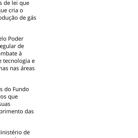
 de lei que
ue cria o
rodução de gás
elo Poder
regular de
combate à
e tecnologia e
mas nas áreas
os do Fundo
vos que
suas
mprimento das
nistério de