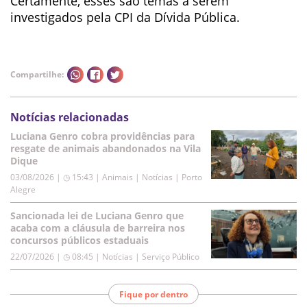
Certamente, esses são temas a serem
investigados pela CPI da Dívida Pública.
Compartilhe:
Notícias relacionadas
Luciana Genro cobra providências para
resgate de animais abandonados na Vila
Dique
03/08/2026 | ◷ 15:43
|
Animais | Notícias | Porto
Alegre
Sancionada lei de Luciana Genro que
acaba com a cláusula de barreira nos
concursos públicos estaduais
22/07/2026 | ◷ 08:45
|
Notícias | Serviço Público
Fique por dentro