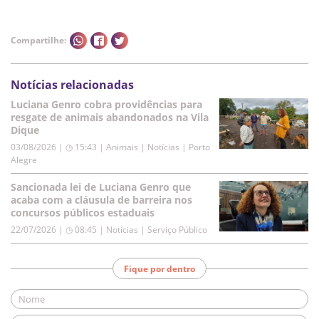
Compartilhe:
Notícias relacionadas
Luciana Genro cobra providências para
resgate de animais abandonados na Vila
Dique
03/08/2026 | ◷ 15:43
|
Animais | Notícias | Porto
Alegre
Sancionada lei de Luciana Genro que
acaba com a cláusula de barreira nos
concursos públicos estaduais
22/07/2026 | ◷ 08:45
|
Notícias | Serviço Público
Fique por dentro