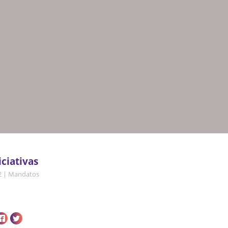
iciativas
2
|
Mandatos