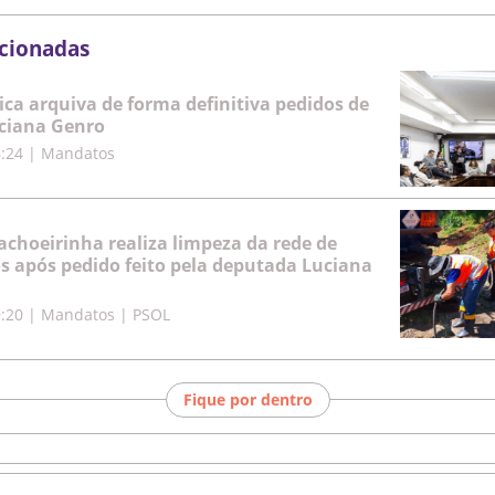
acionadas
ica arquiva de forma definitiva pedidos de
ciana Genro
6:24
|
Mandatos
achoeirinha realiza limpeza da rede de
os após pedido feito pela deputada Luciana
9:20
|
Mandatos | PSOL
Fique por dentro