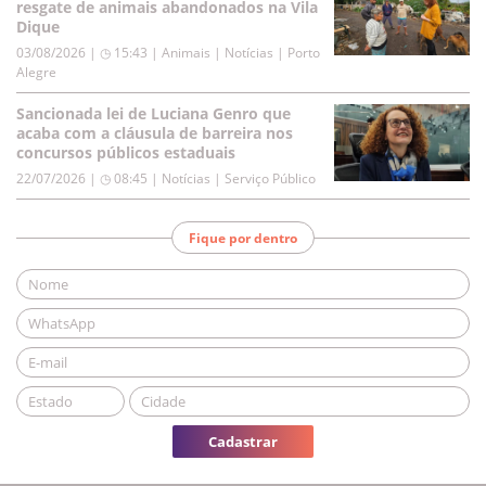
resgate de animais abandonados na Vila
Dique
03/08/2026 | ◷ 15:43
|
Animais | Notícias | Porto
Alegre
Sancionada lei de Luciana Genro que
acaba com a cláusula de barreira nos
concursos públicos estaduais
22/07/2026 | ◷ 08:45
|
Notícias | Serviço Público
Fique por dentro
Cadastrar