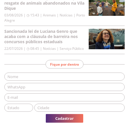
resgate de animais abandonados na Vila
Dique
03/08/2026 | ◷ 15:43
|
Animais | Notícias | Porto
Alegre
Sancionada lei de Luciana Genro que
acaba com a cláusula de barreira nos
concursos públicos estaduais
22/07/2026 | ◷ 08:45
|
Notícias | Serviço Público
Fique por dentro
Cadastrar