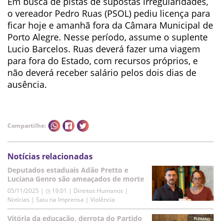
Em busca de pistas de supostas irregularidades,
o vereador Pedro Ruas (PSOL) pediu licença para
ficar hoje e amanhã fora da Câmara Municipal de
Porto Alegre. Nesse período, assume o suplente
Lucio Barcelos. Ruas deverá fazer uma viagem
para fora do Estado, com recursos próprios, e
não deverá receber salário pelos dois dias de
ausência.
Compartilhe:
Notícias relacionadas
Deputados estaduais Adão Pretto e
Luciana Genro são ameaçados de morte
05/11/2025 | ◷ 19:01
|
Direitos Humanos |
Notícias | Saiu na Imprensa | Violência
Vitória da educação, derrota do Partido