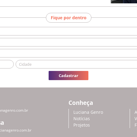
Fique por dentro
Cadastrar
Conheça
anagenro.com.br
Luciana Genro
A
Notícias
V
sa
Projetos
F
cianagenro.com.br