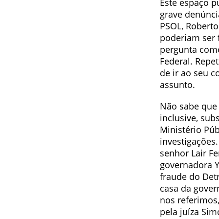
Este espaço pu
grave denúnci
PSOL, Roberto
poderiam ser f
pergunta como
Federal. Repe
de ir ao seu 
assunto.
Não sabe que 
inclusive, sub
Ministério Pú
investigações
senhor Lair F
governadora Ye
fraude do Det
casa da gover
nos referimos,
pela juíza Sim