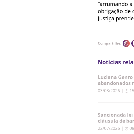
“arrumando a 
obrigação de d
Justiça prende
Compartilhe:
Notícias rel
Luciana Genro 
abandonados n
03/08/2026 | ◷ 1
Sancionada lei
cláusula de ba
22/07/2026 | ◷ 0