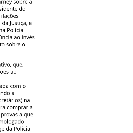
arney sobre a
sidente do
 ilações
da Justiça, e
a Polícia
úncia ao invés
to sobre o
tivo, que,
sões ao
iada com o
ando a
retários) na
ara comprar a
 provas a que
homologado
e da Polícia