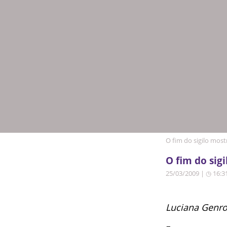
O fim do sigilo most
O fim do sig
25/03/2009 | ◷ 16:3
Luciana Genr