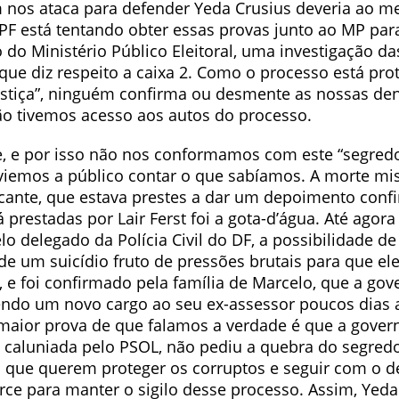
 nos ataca para defender Yeda Crusius deveria ao m
a PF está tentando obter essas provas junto ao MP pa
o do Ministério Público Eleitoral, uma investigação d
que diz respeito a caixa 2. Como o processo está pro
ustiça”, ninguém confirma ou desmente as nossas de
o tivemos acesso aos autos do processo.
e, e por isso não nos conformamos com este “segred
 viemos a público contar o que sabíamos. A morte mi
cante, que estava prestes a dar um depoimento conf
 prestadas por Lair Ferst foi a gota-d’água. Até agora
lo delegado da Polícia Civil do DF, a possibilidade d
e um suicídio fruto de pressões brutais para que ele
 e foi confirmado pela família de Marcelo, que a go
endo um novo cargo ao seu ex-assessor poucos dias 
maior prova de que falamos a verdade é que a gover
caluniada pelo PSOL, não pediu a quebra do segredo 
os que querem proteger os corruptos e seguir com o 
rce para manter o sigilo desse processo. Assim, Yed