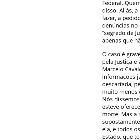
Federal. Quem
disso. Aliás, 
fazer, a pedid
denúncias no 
“segredo de J
apenas que nã
O caso é grav
pela Justiça e
Marcelo Caval
informações já
descartada, pe
muito menos d
Nós dissemos,
esteve oferec
morte. Mas a 
supostamente 
ela, e todos 
Estado, que to