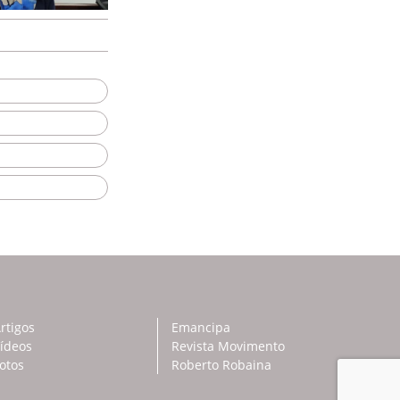
rtigos
Emancipa
ídeos
Revista Movimento
otos
Roberto Robaina