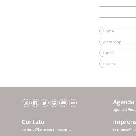
Agenda
agenda@luci
Contato
Impren
contato@lucianagenro.com.br
imprensa@lu