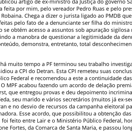
blicou artigo de ex-ministro da Justiça do governo S
a feita por mim, pelo vereador Pedro Ruas e pelo pre
 Robaina. Chega a dizer o jurista ligado ao PMDB que
eitas pelo fato de a denunciante ser filha do ministro 
 se obtém acesso a assuntos sob apuração sigilosa n
tindo a manobra de questionar a legitimidade da den
conteúdo, demonstra, entretanto, total desconhecimen
há muito tempo a PF terminou seu trabalho investiga
sidiou a CPI do Detran. Esta CPI remeteu suas conclu
blico Federal e recomendou a este a continuidade das
. O MPF acabou fazendo um acordo de delação prem
erst, que entregou provas e deu depoimento incrimin
da, seu marido e vários secretários (muitos já ex-sec
ran e no desvio de recursos da campanha eleitoral p
nadora. Esse acordo, que possibilitou a obtenção das
 foi feito entre Lair e o Ministério Público Federal, 
one Fortes, da Comarca de Santa Maria, e passou long