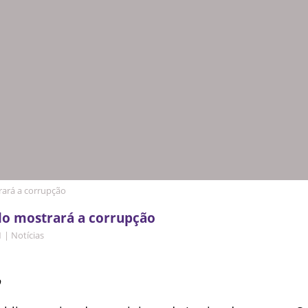
rará a corrupção
ilo mostrará a corrupção
1
|
Notícias
o