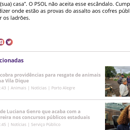
(sua) casa”. O PSOL não aceita esse escândalo. Cum
izer onde estão as provas do assalto aos cofres públ
r os ladrões.
acionadas
cobra providências para resgate de animais
a Vila Dique
5:43
|
Animais | Notícias | Porto Alegre
 de Luciana Genro que acaba com a
rreira nos concursos públicos estaduais
8:45
|
Notícias | Serviço Público