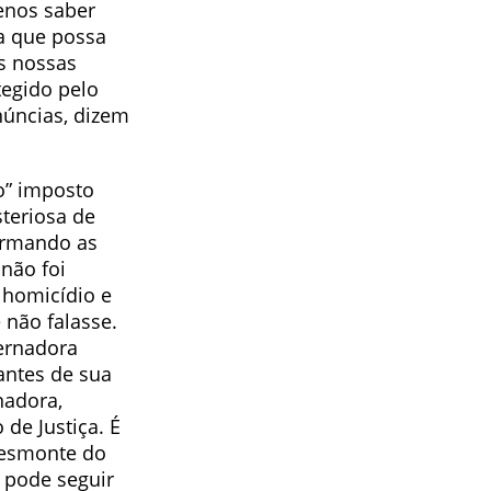
enos saber
ra que possa
as nossas
tegido pelo
núncias, dizem
o” imposto
steriosa de
irmando as
 não foi
e homicídio e
 não falasse.
vernadora
antes de sua
nadora,
de Justiça. É
desmonte do
a pode seguir