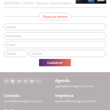
22/07/2026 | ◷ 08:45
|
Notícias | Serviço Público
Fique por dentro
Cadastrar
Agenda
agenda@lucianagenro.com.br
Contato
Imprensa
contato@lucianagenro.com.br
imprensa@lucianagenro.com.br