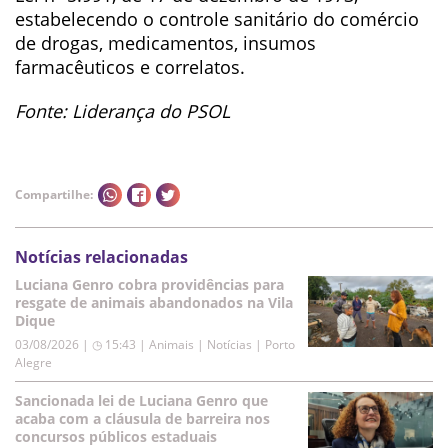
estabelecendo o controle sanitário do comércio
de drogas, medicamentos, insumos
farmacêuticos e correlatos.
Fonte: Liderança do PSOL
Compartilhe:
Notícias relacionadas
Luciana Genro cobra providências para
resgate de animais abandonados na Vila
Dique
03/08/2026 | ◷ 15:43
|
Animais | Notícias | Porto
Alegre
Sancionada lei de Luciana Genro que
acaba com a cláusula de barreira nos
concursos públicos estaduais