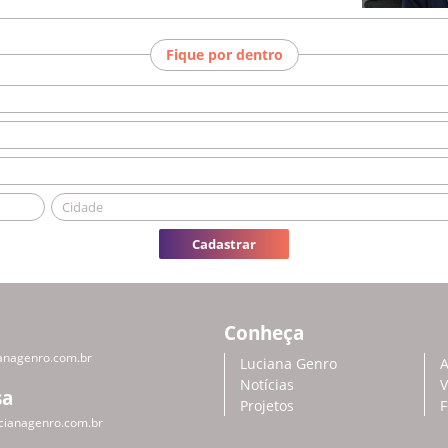
Fique por dentro
Cadastrar
Conheça
anagenro.com.br
Luciana Genro
A
Notícias
V
sa
Projetos
F
cianagenro.com.br