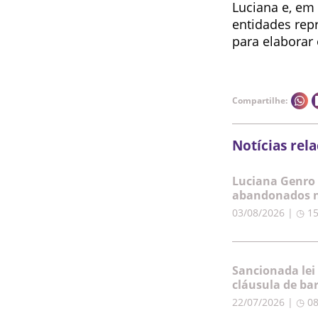
Luciana e, em 
entidades repr
para elaborar 
Compartilhe:
Notícias rel
Luciana Genro 
abandonados n
03/08/2026 | ◷ 1
Sancionada lei
cláusula de ba
22/07/2026 | ◷ 0