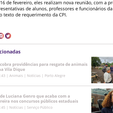
16 de fevereiro, eles realizam nova reunião, com a p
esentativas de alunos, professores e funcionários da
o texto de requerimento da CPI.
acionadas
cobra providências para resgate de animais
a Vila Dique
5:43
|
Animais | Notícias | Porto Alegre
 de Luciana Genro que acaba com a
rreira nos concursos públicos estaduais
8:45
|
Notícias | Serviço Público