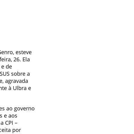
enro, esteve
ira, 26. Ela
 e de
 SUS sobre a
e, agravada
te à Ulbra e
ões ao governo
s e aos
a CPI –
eita por