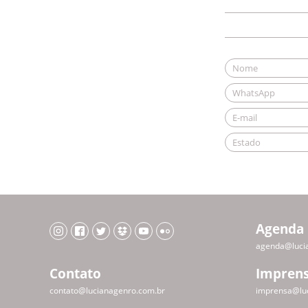
Agenda
agenda@luci
Contato
Impren
contato@lucianagenro.com.br
imprensa@lu