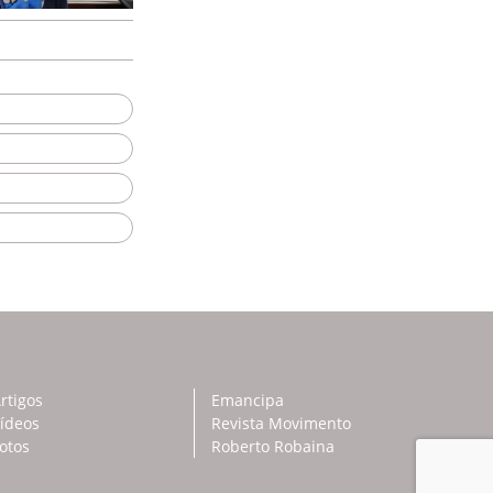
rtigos
Emancipa
ídeos
Revista Movimento
otos
Roberto Robaina