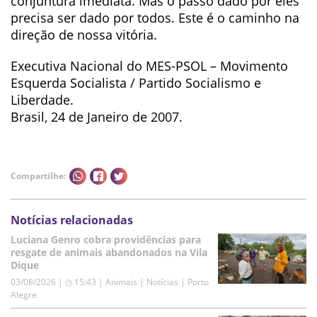
conjuntura imediata. Mas o passo dado por eles
precisa ser dado por todos. Este é o caminho na
direção de nossa vitória.
Executiva Nacional do MES-PSOL – Movimento
Esquerda Socialista / Partido Socialismo e
Liberdade.
Brasil, 24 de Janeiro de 2007.
Compartilhe:
Notícias relacionadas
Luciana Genro cobra providências para
resgate de animais abandonados na Vila
Dique
03/08/2026 | ◷ 15:43
|
Animais | Notícias | Porto
Alegre