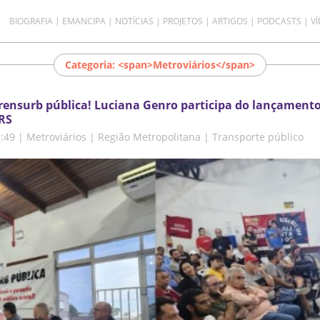
BIOGRAFIA
EMANCIPA
NOTÍCIAS
PROJETOS
ARTIGOS
PODCASTS
V
Categoria: <span>Metroviários</span>
rensurb pública! Luciana Genro participa do lançament
RS
3:49
|
Metroviários | Região Metropolitana | Transporte público