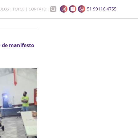
51 99116.4755
ÍDEOS
FOTOS
CONTATO
o de manifesto