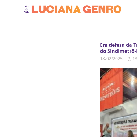
Em defesa da T
do Sindimetrô-
18/02/2025 | ◷ 1