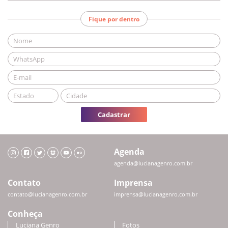
Fique por dentro
Cadastrar
Agenda
agenda@lucianagenro.com.br
Contato
Imprensa
contato@lucianagenro.com.br
imprensa@lucianagenro.com.br
Conheça
Luciana Genro
Fotos