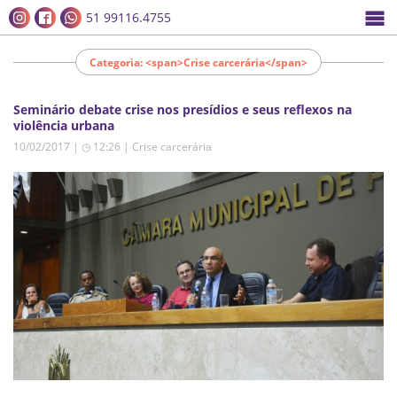
51 99116.4755
Categoria: <span>Crise carcerária</span>
Seminário debate crise nos presídios e seus reflexos na
violência urbana
10/02/2017 | ◷ 12:26
|
Crise carcerária