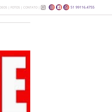
51 99116.4755
ÍDEOS
FOTOS
CONTATO