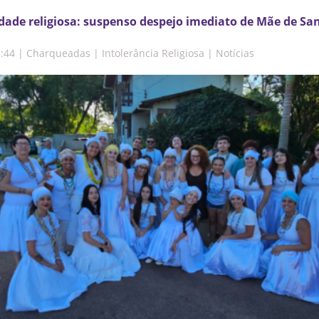
erdade religiosa: suspenso despejo imediato de Mãe de S
1:44
|
Charqueadas | Intolerância Religiosa | Notícias