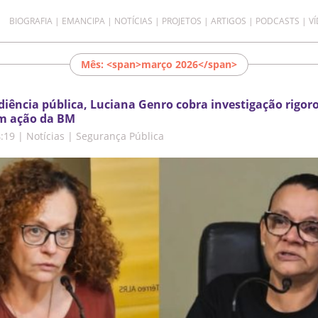
BIOGRAFIA
EMANCIPA
NOTÍCIAS
PROJETOS
ARTIGOS
PODCASTS
V
Mês: <span>março 2026</span>
diência pública, Luciana Genro cobra investigação rigor
em ação da BM
4:19
|
Notícias | Segurança Pública