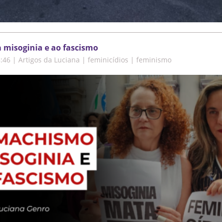
misoginia e ao fascismo
8:46
|
Artigos da Luciana | feminicídios | feminismo