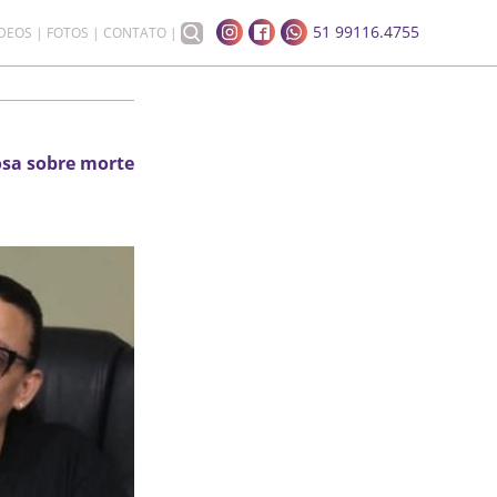
51 99116.4755
ÍDEOS
FOTOS
CONTATO
osa sobre morte