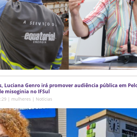
, Luciana Genro irá promover audiência pública em Pel
de misoginia no IFSul
5:29
|
mulheres | Notícias