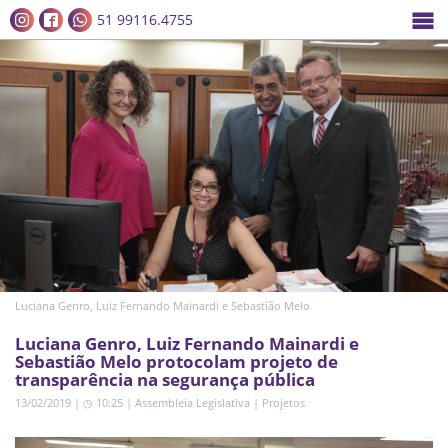
51 99116.4755
Luciana Genro, Luiz Fernando Mainardi e Sebastião Melo
Luciana Genro, Luiz Fernando Mainardi e
Sebastião Melo protocolam projeto de
transparência na segurança pública
13/02/2019 | ◷ 10:25
|
Assembleia Legislativa
|
Projetos